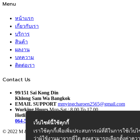
Menu
หน้าแรก
เกี่ยวกับเรา
บริการ
สินค้า
ผลงาน
บทความ
ติดต่อเรา
Contact Us
99/151 Sai Kong Din
Khlong Sam Wa Bangkok
EMAIL SUPPORT
mmyingcharoen2565@gmail.com
Working Hours
Mon-Sat : 8.00 To 17.00
Hotline :
064-593-9224
,
081-984-5570
เว็บไซต์นี้ใช้คุกกี้
เราใช้คุกกี้เพื่อเพิ่มประสบการณ์ที่ดีในการใช้
© 2022 M & M YINGCHAROEN TOWER CRANE CO.,LTD.
ว่าผู้ใช้งานมาจากที่ใด คุณสามารถเลือกตั้งค่าความ