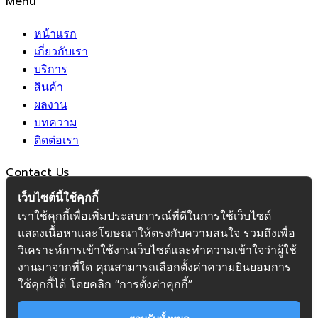
Menu
หน้าแรก
เกี่ยวกับเรา
บริการ
สินค้า
ผลงาน
บทความ
ติดต่อเรา
Contact Us
เว็บไซต์นี้ใช้คุกกี้
99/151 Sai Kong Din
เราใช้คุกกี้เพื่อเพิ่มประสบการณ์ที่ดีในการใช้เว็บไซต์
Khlong Sam Wa Bangkok
EMAIL SUPPORT
mmyingcharoen2565@gmail.com
แสดงเนื้อหาและโฆษณาให้ตรงกับความสนใจ รวมถึงเพื่อ
Working Hours
Mon-Sat : 8.00 To 17.00
วิเคราะห์การเข้าใช้งานเว็บไซต์และทำความเข้าใจว่าผู้ใช้
Hotline :
งานมาจากที่ใด คุณสามารถเลือกตั้งค่าความยินยอมการ
064-593-9224
,
081-984-5570
ใช้คุกกี้ได้ โดยคลิก “การตั้งค่าคุกกี้”
© 2022 M & M YINGCHAROEN TOWER CRANE CO.,LTD.
All rights reserved by
Fox Able Group